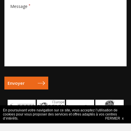
*
Message
En poursuivant votre navigation sur ce site, vous acceptez l’utilisation de
cookies pour vous proposer des services et offres adaptés à vos centres
d’intérêts.
FERMER x
Mentions légales
- Copyright © 2006-2026 Europe Active