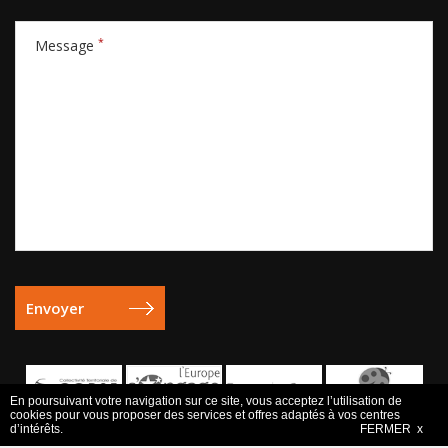
*
Message
En poursuivant votre navigation sur ce site, vous acceptez l’utilisation de
cookies pour vous proposer des services et offres adaptés à vos centres
d’intérêts.
FERMER x
Mentions légales
- Copyright © 2006-2026 Europe Active