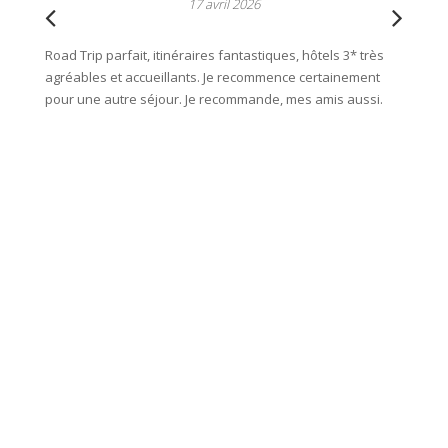
17 avril 2026
Road Trip parfait, itinéraires fantastiques, hôtels 3* très
Organis
agréables et accueillants. Je recommence certainement
roadboo
pour une autre séjour. Je recommande, mes amis aussi.
l'équip