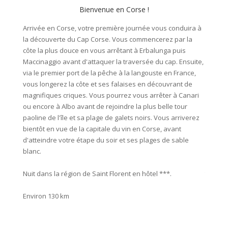
Bienvenue en Corse !
Arrivée en Corse, votre première journée vous conduira à
Cette j
la découverte du Cap Corse. Vous commencerez par la
Agriate
côte la plus douce en vous arrêtant à Erbalunga puis
se suc
Maccinaggio avant d'attaquer la traversée du cap. Ensuite,
emprun
via le premier port de la pêche à la langouste en France,
méconn
vous longerez la côte et ses falaises en découvrant de
cactus 
magnifiques criques. Vous pourrez vous arrêter à Canari
village
ou encore à Albo avant de rejoindre la plus belle tour
promène
paoline de l'île et sa plage de galets noirs. Vous arriverez
lunaire
bientôt en vue de la capitale du vin en Corse, avant
nouveau
d'atteindre votre étape du soir et ses plages de sable
paysag
blanc.
du vill
des art
Nuit dans la région de Saint Florent en hôtel ***.
toute b
plaisan
Environ 130 km
Enviro