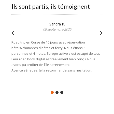
Ils sont partis, ils témoignent
Sandra P.
08 septembre 2025
Road trip en Corse de 10 jours avec réservation
Voilà, 
hôtels/chambres d'hôtes et ferry. Nous étions 6
prochai
personnes et 4 motos. Europe active s'est occupé de tout.
nous te
Leur road book digital est réellement bien conçu. Nous
dévoue
avons pu profiter de l'île sereinement.
avons 
Agence sérieuse. Je la recommande sans hésitation.
était au
héberge
vraimen