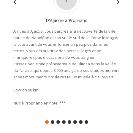
D'Ajaccio à Propriano
Arrivés à Ajaccio, vous partirez à la découverte de la ville
Découve
natale de Napoléon et cap sur le sud de la Corse le long de
vous re
la côte avant de vous enfoncer un peu plus dans les
Vous co
terres. Vous découvrirez des petits villages et ne
son cél
manquerez pas d'occasions de vous baigner.
célèbre
Passez par le site préhistorique de Filitosa dans la vallée
du Taravo, qui depuis 8 000 ans garde ses statues menhirs
Environ
et ses monuments circulaires tel un musée à ciel ouvert.
Nuit à 
Environ 90 km
Nuit à Propriano en hôtel ***